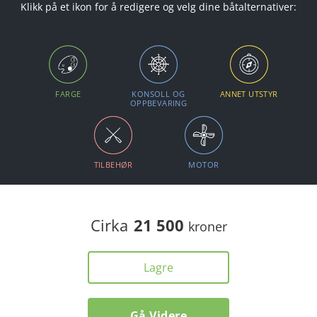
Klikk på et ikon for å redigere og velg dine båtalternativer:
FARGE
KONSOLL OG
ANNET UTSTYR
OPPBEVARING
TILBEHØR
MOTOR
Cirka
21 500
kroner
Lagre
Gå Videre