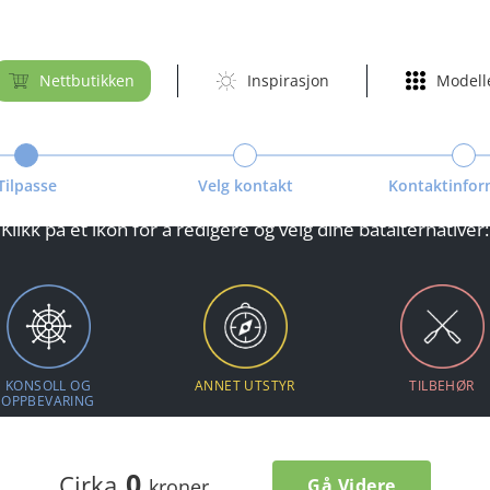
Nettbutikken
Inspirasjon
Modell
Tilpasse
Velg kontakt
Kontaktinfor
Klikk på et ikon for å redigere og velg dine båtalternativer:
KONSOLL OG
ANNET UTSTYR
TILBEHØR
OPPBEVARING
0
Cirka
Gå Videre
kroner