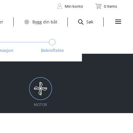
Min konto
0 Items
er
Bygg din båt
Søk
masjon
Bekreftelse
MOTOR